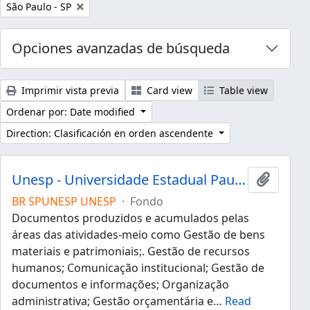
Remove filter:
São Paulo - SP
Opciones avanzadas de búsqueda
Imprimir vista previa
Card view
Table view
Ordenar por: Date modified
Direction: Clasificación en orden ascendente
Unesp - Universidade Estadual Paulista "Júlio de Mesquita Filho"
Añadir 
BR SPUNESP UNESP
·
Fondo
Documentos produzidos e acumulados pelas
áreas das atividades-meio como Gestão de bens
materiais e patrimoniais;. Gestão de recursos
humanos; Comunicação institucional; Gestão de
documentos e informações; Organização
administrativa; Gestão orçamentária e
…
Read