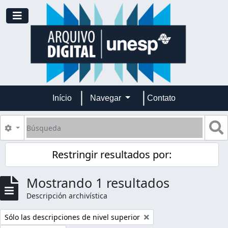
Skip to main content
Toggle navigation
Início
Navegar
Contato
Búsqueda
S
Search options
Restringir resultados por:
Mostrando 1 resultados
Descripción archivística
Remove filter:
Sólo las descripciones de nivel superior