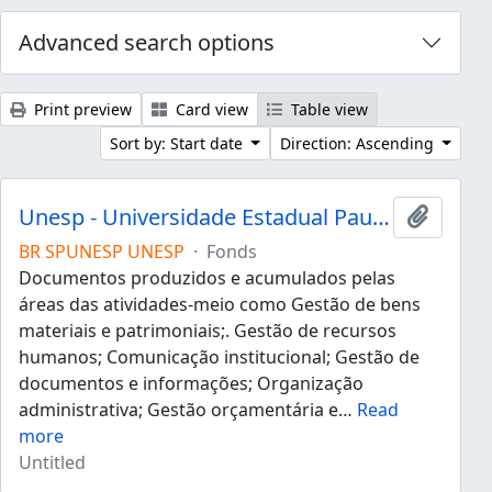
Advanced search options
Print preview
Card view
Table view
Sort by: Start date
Direction: Ascending
Unesp - Universidade Estadual Paulista "Júlio de Mesquita Filho"
Add to 
BR SPUNESP UNESP
·
Fonds
Documentos produzidos e acumulados pelas
áreas das atividades-meio como Gestão de bens
materiais e patrimoniais;. Gestão de recursos
humanos; Comunicação institucional; Gestão de
documentos e informações; Organização
administrativa; Gestão orçamentária e
…
Read
more
Untitled