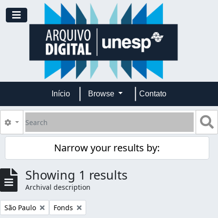
Skip to main content
Toggle navigation
Início
Browse
Contato
Search
S
Search options
Narrow your results by:
Showing 1 results
Archival description
Remove filter:
Remove filter:
São Paulo
Fonds