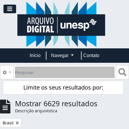
Skip to main content
Toggle navigation
Início
Navegar
Contato
Pesquisar
B
Opções de busca
Limite os seus resultados por:
Mostrar 6629 resultados
Descrição arquivística
Remover filtro:
Brasil