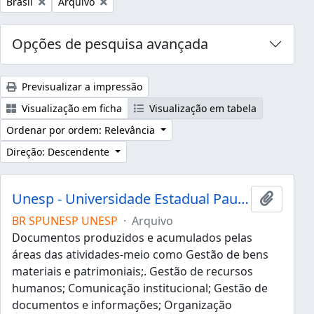
Remover filtro:
Remover filtro:
Brasil
Arquivo
Opções de pesquisa avançada
Previsualizar a impressão
Visualização em ficha
Visualização em tabela
Ordenar por ordem: Relevância
Direção: Descendente
Unesp - Universidade Estadual Paulista "Júlio de Mesquita Filho"
Adicion
BR SPUNESP UNESP
·
Arquivo
Documentos produzidos e acumulados pelas
áreas das atividades-meio como Gestão de bens
materiais e patrimoniais;. Gestão de recursos
humanos; Comunicação institucional; Gestão de
documentos e informações; Organização