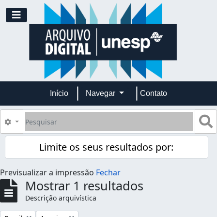
Skip to main content
Toggle navigation
Início
Navegar
Contato
Pesquisar
B
Opções de busca
Limite os seus resultados por:
Previsualizar a impressão
Fechar
Mostrar 1 resultados
Descrição arquivística