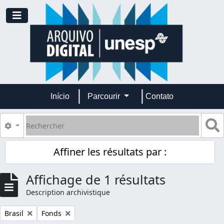
Skip to main content
Toggle navigation
Início
Parcourir
Contato
Rechercher
S
Search options
Affiner les résultats par :
Affichage de 1 résultats
Description archivistique
Remove filter:
Remove filter:
Brasil
Fonds