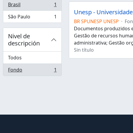
Brasil
1
, 1 resultados
Unesp - Universidade 
São Paulo
1
, 1 resultados
BR SPUNESP UNESP
·
Fo
Documentos produzidos e 
Nivel de
Gestão de recursos human
descripción
administrativa; Gestão or
Sin título
Todos
Fondo
1
, 1 resultados