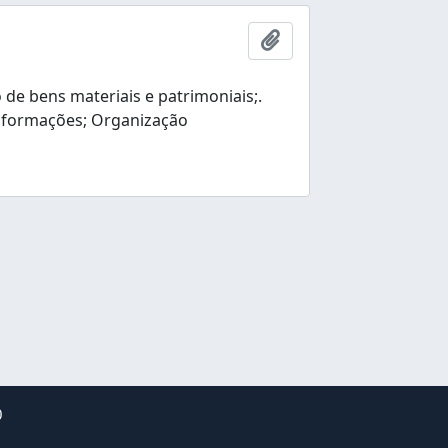
Añadir al portapapele
e bens materiais e patrimoniais;.
nformações; Organização
0