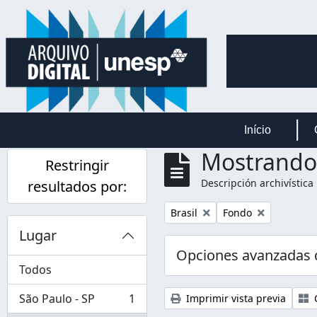
Skip to main content
Início
Mostrando 
Restringir
Descripción archivística
resultados por:
Remove filter:
Remove filter:
Brasil
Fondo
Lugar
Opciones avanzadas
Todos
São Paulo - SP
1
Imprimir vista previa
C
, 1 resultados