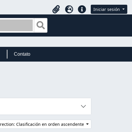
Iniciar sesión
Portapapeles
Idioma
Enlaces rápidos
Search in browse page
Contato
rection: Clasificación en orden ascendente