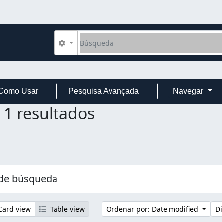
Búsqueda
Search options
Como Usar
Pesquisa Avançada
Navegar
1 resultados
 de búsqueda
ard view
Table view
Ordenar por: Date modified
Di