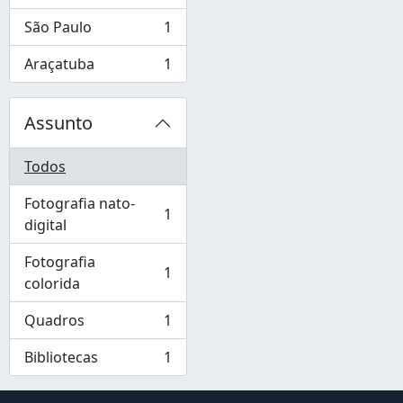
São Paulo
1
, 1 resultados
Araçatuba
1
, 1 resultados
Assunto
Todos
Fotografia nato-
1
, 1 resultados
digital
Fotografia
1
, 1 resultados
colorida
Quadros
1
, 1 resultados
Bibliotecas
1
, 1 resultados