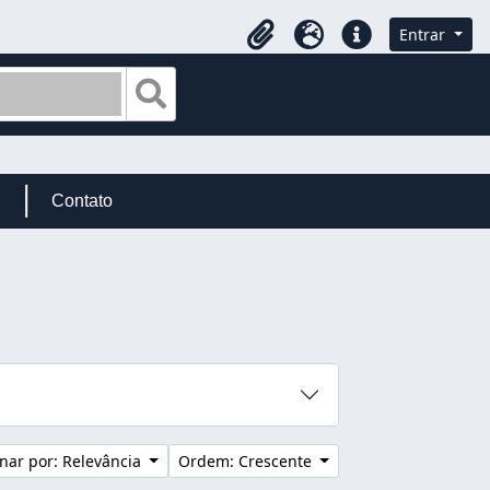
Entrar
Área de Transferência
Idioma
Atalhos
Busque na página de navegação
Contato
nar por: Relevância
Ordem: Crescente