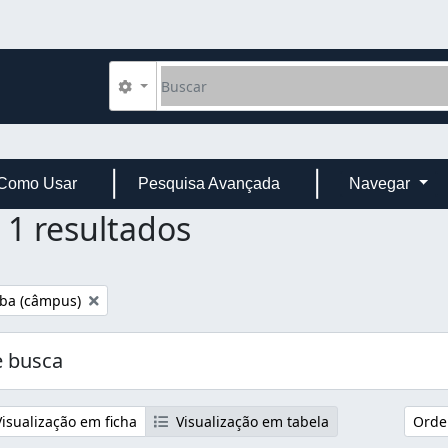
Buscar
Opções de busca
Como Usar
Pesquisa Avançada
Navegar
1 resultados
filtro:
ba (câmpus)
 busca
isualização em ficha
Visualização em tabela
Orde