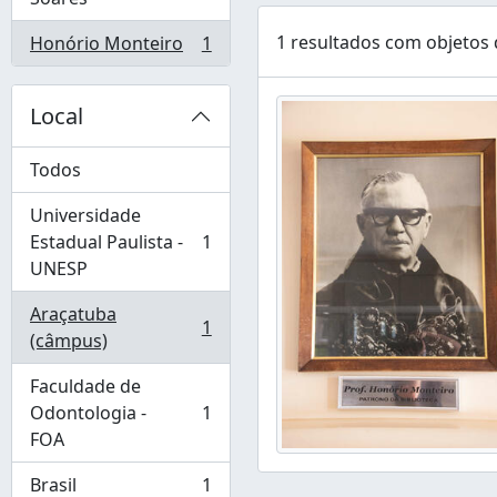
1 resultados com objetos d
Honório Monteiro
1
, 1 resultados
Local
Todos
Universidade
Estadual Paulista -
1
, 1 resultados
UNESP
Araçatuba
1
, 1 resultados
(câmpus)
Faculdade de
Odontologia -
1
, 1 resultados
FOA
Brasil
1
, 1 resultados