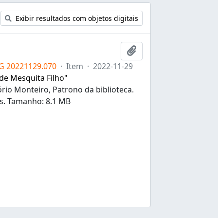
Exibir resultados com objetos digitais
Adicionar a área de tr
IG 20221129.070
·
Item
·
2022-11-29
 de Mesquita Filho"
rio Monteiro, Patrono da biblioteca.
es. Tamanho: 8.1 MB