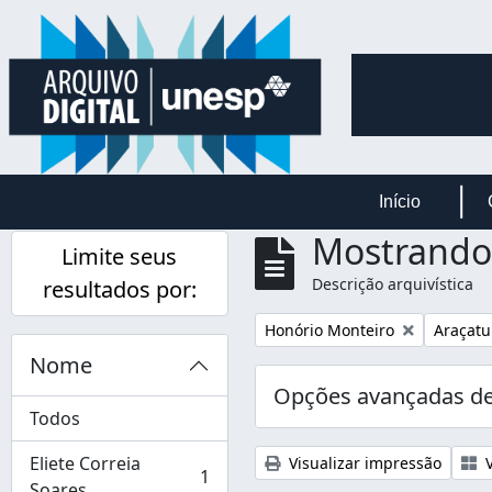
Skip to main content
Início
Mostrando 
Limite seus
Descrição arquivística
resultados por:
Remover filtro:
Remover 
Honório Monteiro
Araçatu
Nome
Opções avançadas de
Todos
Eliete Correia
Visualizar impressão
V
1
, 1 resultados
Soares