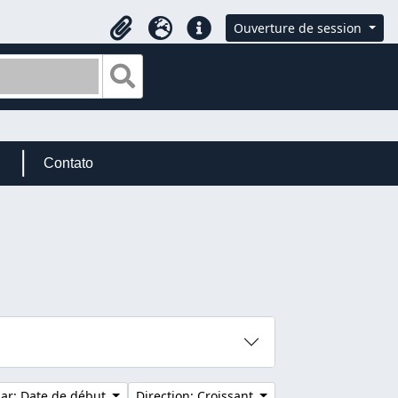
Ouverture de session
Presse-papier
Langue
Liens rapides
Search in browse page
Contato
par: Date de début
Direction: Croissant