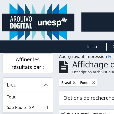
Skip to main content
Início
Aperçu avant impression
Fe
Affiner les
Affichage d
résultats par :
Description archivistiqu
Remove filter:
Remove filter:
Brasil
Fonds
Lieu
Tout
Options de recherch
São Paulo - SP
1
, 1 résultats
Aperçu avant impression