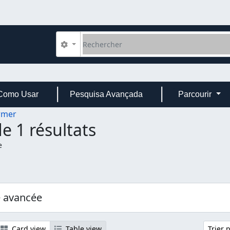
Rechercher
Search options
Como Usar
Pesquisa Avançada
Parcourir
rmer
e 1 résultats
e
e avancée
Card view
Table view
Trier 