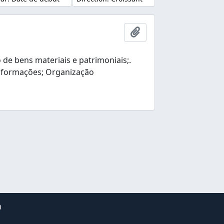
Ajouter au presse-pap
e bens materiais e patrimoniais;.
nformações; Organização
0