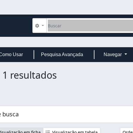
Buscar
Opções de busca
Como Usar
Pesquisa Avançada
Navegar
1 resultados
 busca
isualização em ficha
Visualização em tabela
Orde