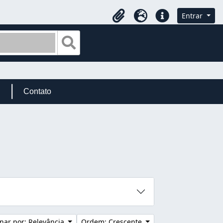
Entrar
Área de Transferência
Idioma
Atalhos
Busque na página de navegação
Contato
nar por: Relevância
Ordem: Crescente