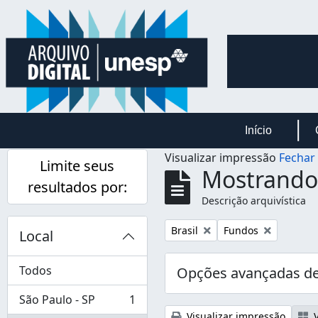
Skip to main content
Início
Visualizar impressão
Fechar
Limite seus
Mostrando 
resultados por:
Descrição arquivística
Remover filtro:
Remover filtro:
Brasil
Fundos
Local
Todos
Opções avançadas de
São Paulo - SP
1
, 1 resultados
Visualizar impressão
V