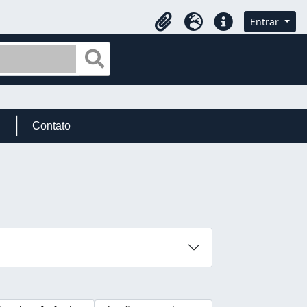
Entrar
Área de transferência
Idioma
Ligações rápidas
Busque na página de navegação
Contato