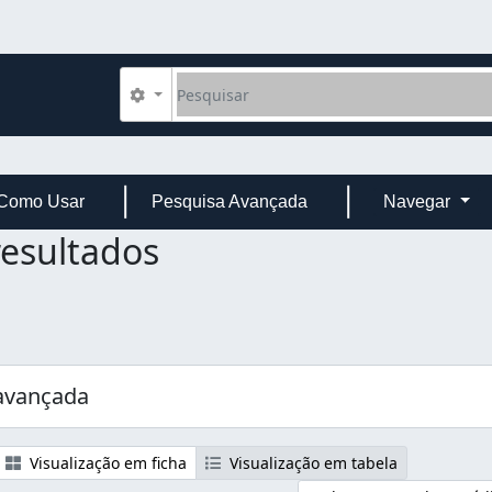
Pesquisar
Opções de busca
Como Usar
Pesquisa Avançada
Navegar
resultados
avançada
Visualização em ficha
Visualização em tabela