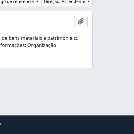
go de referência
Direção: Ascendente
Adicionar à área de tr
e bens materiais e patrimoniais;.
nformações; Organização
0