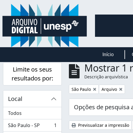
Skip to main content
Início
Mostrar 1 
Limite os seus
Descrição arquivística
resultados por:
Remover filtro:
Remover filtro:
São Paulo
Arquivo
Local
Opções de pesquisa 
Todos
São Paulo - SP
1
Previsualizar a impressão
, 1 resultados