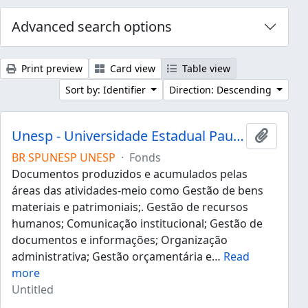
Advanced search options
Print preview
Card view
Table view
Sort by: Identifier
Direction: Descending
Unesp - Universidade Estadual Paulista "Júlio de Mesquita Filho"
Add to 
BR SPUNESP UNESP
·
Fonds
Documentos produzidos e acumulados pelas
áreas das atividades-meio como Gestão de bens
materiais e patrimoniais;. Gestão de recursos
humanos; Comunicação institucional; Gestão de
documentos e informações; Organização
administrativa; Gestão orçamentária e
…
Read
more
Untitled