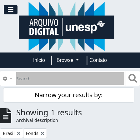
Skip to main content
Toggle navigation
Início
Browse
Contato
Search
S
Search options
Narrow your results by:
Showing 1 results
Archival description
Remove filter:
Remove filter:
Brasil
Fonds