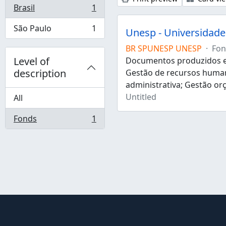
Brasil
1
, 1 results
São Paulo
1
Unesp - Universidade 
, 1 results
BR SPUNESP UNESP
·
Fon
Level of
Documentos produzidos e 
description
Gestão de recursos human
administrativa; Gestão or
Untitled
All
Fonds
1
, 1 results