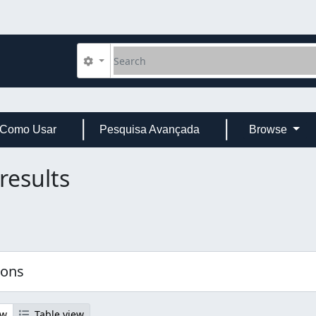
Search
Search options
Como Usar
Pesquisa Avançada
Browse
results
ions
ew
Table view