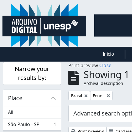
Skip to main content
Início
Print preview
Close
Narrow your
Showing 1 
results by:
Archival description
Remove filter:
Remove filter:
Brasil
Fonds
Place
All
Advanced search opt
São Paulo - SP
1
, 1 results
Print preview
Card vi