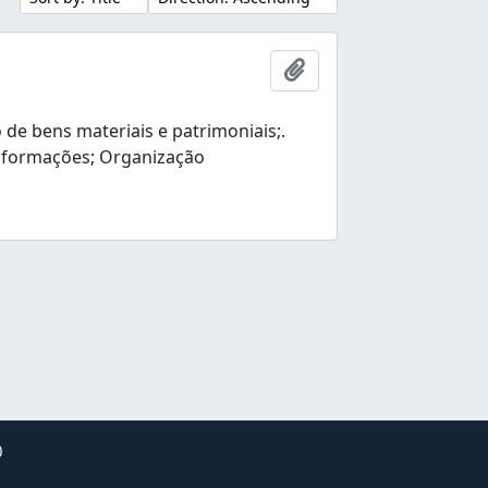
Add to clipboard
e bens materiais e patrimoniais;.
nformações; Organização
0