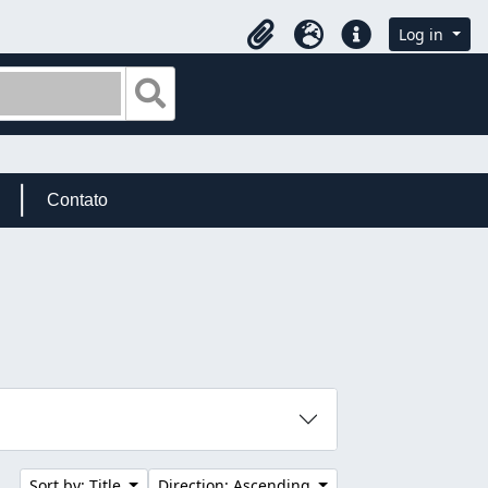
Log in
Clipboard
Language
Quick links
Search in browse page
Contato
Sort by: Title
Direction: Ascending