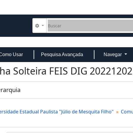
Buscar
Opções de busca
Como Usar
Pesquisa Avançada
Navegar
lha Solteira FEIS DIG 20221202.
erarquia
rsidade Estadual Paulista "Júlio de Mesquita Filho"
Comun