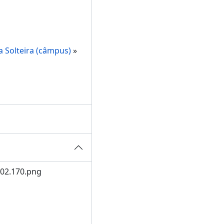
a Solteira (câmpus)
»
202.170.png