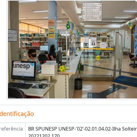
identificação
referência
BR SPUNESP UNESP-'02’-02.01.04.02-Ilha Solteir
20221202.170