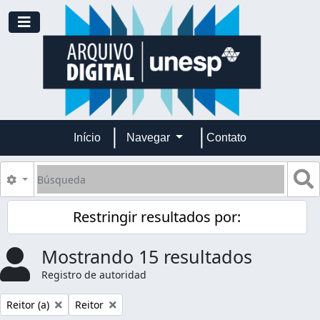
Skip to main content
Toggle navigation
Início
Navegar
Contato
Búsqueda
S
Search options
Restringir resultados por:
Mostrando 15 resultados
Registro de autoridad
Remove filter:
Remove filter:
Reitor (a)
Reitor