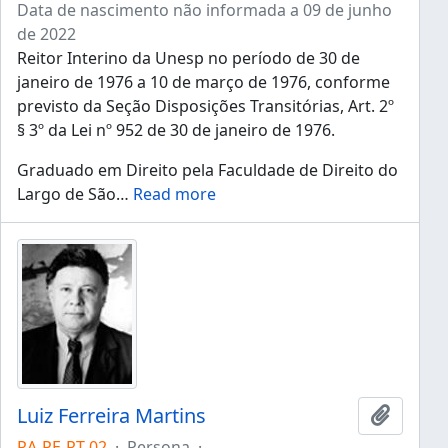
Data de nascimento não informada a 09 de junho
de 2022
Reitor Interino da Unesp no período de 30 de
janeiro de 1976 a 10 de março de 1976, conforme
previsto da Seção Disposições Transitórias, Art. 2º
§ 3º da Lei nº 952 de 30 de janeiro de 1976.
Graduado em Direito pela Faculdade de Direito do
Largo de São
…
Read more
Luiz Ferreira Martins
Añadir 
RA-PE-RT-02
·
Persona
·