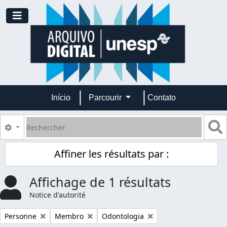
Skip to main content
Toggle navigation
Início
Parcourir
Contato
Rechercher
S
Search options
Affiner les résultats par :
Affichage de 1 résultats
Notice d'autorité
Remove filter:
Remove filter:
Remove filter:
Personne
Membro
Odontologia