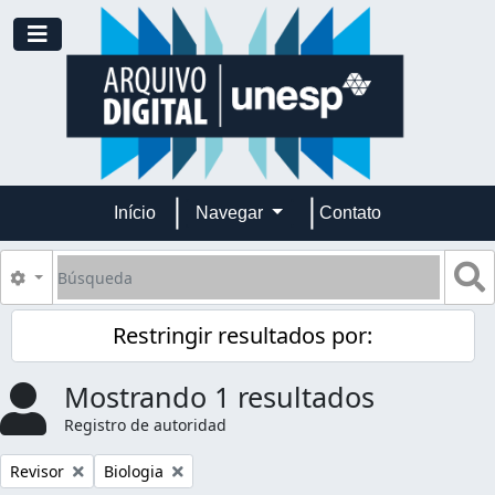
Skip to main content
Toggle navigation
Início
Navegar
Contato
Búsqueda
S
Search options
Restringir resultados por:
Mostrando 1 resultados
Registro de autoridad
Remove filter:
Remove filter:
Revisor
Biologia