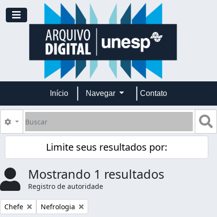
Skip to main content
Toggle navigation
Início
Navegar
Contato
Buscar
B
Opções de busca
Limite seus resultados por:
Mostrando 1 resultados
Registro de autoridade
Remover filtro:
Remover filtro:
Chefe
Nefrologia