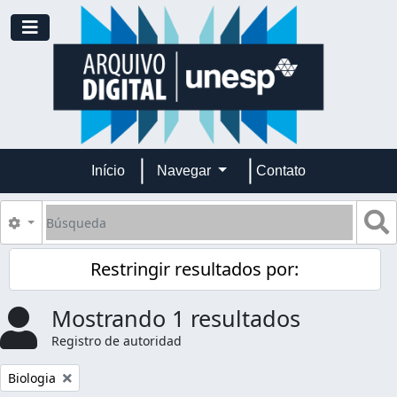
Skip to main content
Toggle navigation
Início
Navegar
Contato
Búsqueda
S
Search options
Restringir resultados por:
Mostrando 1 resultados
Registro de autoridad
Remove filter:
Biologia