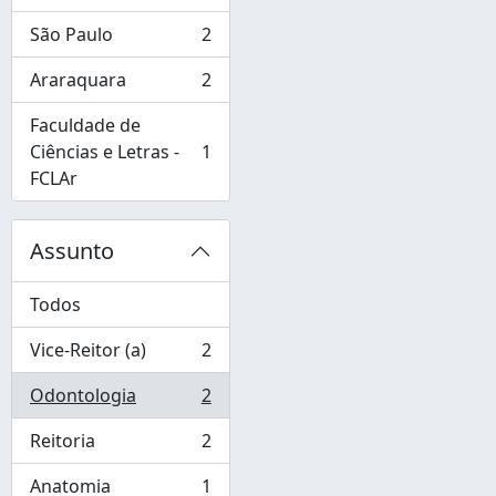
, 2 resultados
São Paulo
2
, 2 resultados
Araraquara
2
, 2 resultados
Faculdade de
Ciências e Letras -
1
, 1 resultados
FCLAr
Assunto
Todos
Vice-Reitor (a)
2
, 2 resultados
Odontologia
2
, 2 resultados
Reitoria
2
, 2 resultados
Anatomia
1