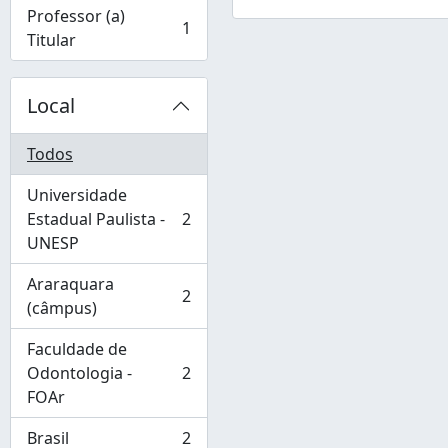
Professor (a)
1
, 1 resultados
Titular
Local
Todos
Universidade
Estadual Paulista -
2
, 2 resultados
UNESP
Araraquara
2
, 2 resultados
(câmpus)
Faculdade de
Odontologia -
2
, 2 resultados
FOAr
Brasil
2