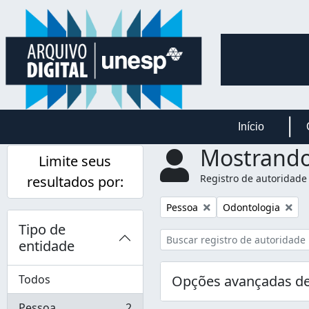
Skip to main content
Início
Mostrando
Limite seus
Registro de autoridade
resultados por:
Remover filtro:
Remover filtro:
Pessoa
Odontologia
Tipo de
entidade
Todos
Opções avançadas de
Pessoa
2