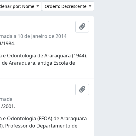
denar por: Nome
Ordem: Decrescente
Adicionar a área de tr
mada a 10 de janeiro de 2014
3/1984.
 e Odontologia de Araraquara (1944).
 de Araraquara, antiga Escola de
Adicionar a área de tr
rmada
1/2001.
 e Odontologia (FFOA) de Araraquara
73). Professor do Departamento de