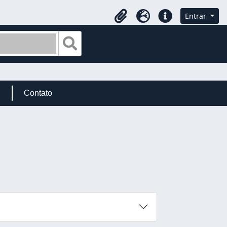
Entrar
Área de Transferência
Idioma
Atalhos
Busque na página de navegação
Contato