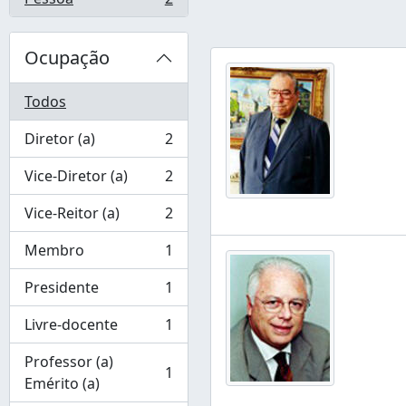
, 2 resultados
Ocupação
Todos
Diretor (a)
2
, 2 resultados
Vice-Diretor (a)
2
, 2 resultados
Vice-Reitor (a)
2
, 2 resultados
Membro
1
, 1 resultados
Presidente
1
, 1 resultados
Livre-docente
1
, 1 resultados
Professor (a)
1
, 1 resultados
Emérito (a)