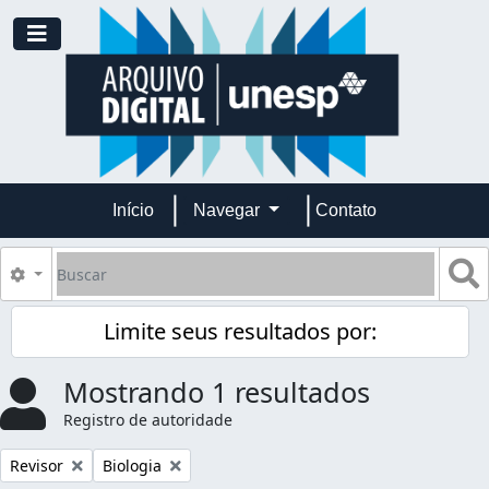
Skip to main content
Toggle navigation
Início
Navegar
Contato
Buscar
B
Opções de busca
Limite seus resultados por:
Mostrando 1 resultados
Registro de autoridade
Remover filtro:
Remover filtro:
Revisor
Biologia