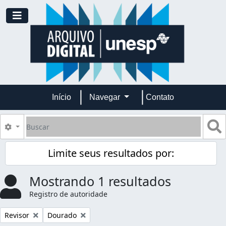
Skip to main content
Toggle navigation
Início
Navegar
Contato
Buscar
B
Opções de busca
Limite seus resultados por:
Mostrando 1 resultados
Registro de autoridade
Remover filtro:
Remover filtro:
Revisor
Dourado