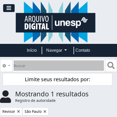
Skip to main content
Toggle navigation
Início
Navegar
Contato
Buscar
B
Opções de busca
Limite seus resultados por:
Mostrando 1 resultados
Registro de autoridade
Remover filtro:
Remover filtro:
Revisor
São Paulo