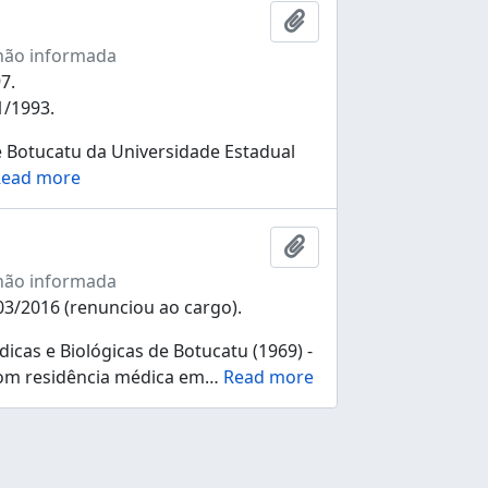
Adicionar à área de tr
não informada
7.
1/1993.
 Botucatu da Universidade Estadual
ead more
Adicionar à área de tr
não informada
03/2016 (renunciou ao cargo).
cas e Biológicas de Botucatu (1969) -
com residência médica em
…
Read more