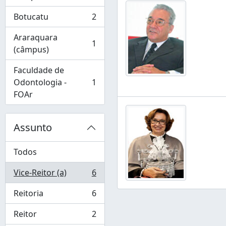
, 2 resultados
Botucatu
2
, 2 resultados
Araraquara
1
, 1 resultados
(câmpus)
Faculdade de
Odontologia -
1
, 1 resultados
FOAr
Assunto
Todos
Vice-Reitor (a)
6
, 6 resultados
Reitoria
6
, 6 resultados
Reitor
2
, 2 resultados