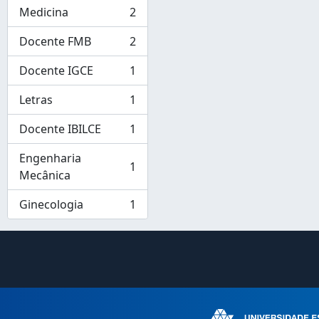
Medicina
2
, 2 resultados
Docente FMB
2
, 2 resultados
Docente IGCE
1
, 1 resultados
Letras
1
, 1 resultados
Docente IBILCE
1
, 1 resultados
Engenharia
1
, 1 resultados
Mecânica
Ginecologia
1
, 1 resultados