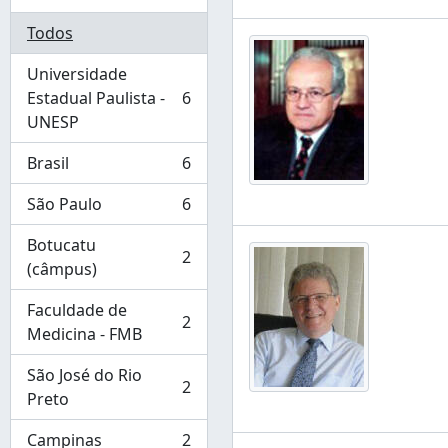
Todos
Universidade
Estadual Paulista -
6
, 6 resultados
UNESP
Brasil
6
, 6 resultados
São Paulo
6
, 6 resultados
Botucatu
2
, 2 resultados
(câmpus)
Faculdade de
2
, 2 resultados
Medicina - FMB
São José do Rio
2
, 2 resultados
Preto
Campinas
2