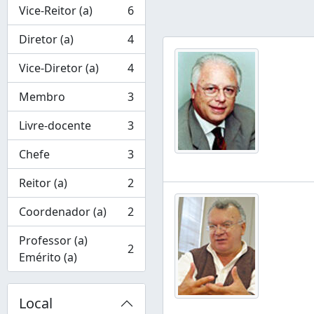
Vice-Reitor (a)
6
, 6 resultados
Diretor (a)
4
, 4 resultados
Vice-Diretor (a)
4
, 4 resultados
Membro
3
, 3 resultados
Livre-docente
3
, 3 resultados
Chefe
3
, 3 resultados
Reitor (a)
2
, 2 resultados
Coordenador (a)
2
, 2 resultados
Professor (a)
2
, 2 resultados
Emérito (a)
Local