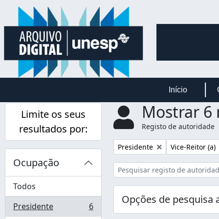
Skip to main content
Início
Mostrar 6 
Limite os seus
Registo de autoridade
resultados por:
Remover filtro:
Remover filtro:
Presidente
Vice-Reitor (a)
Ocupação
Todos
Opções de pesquisa 
Presidente
6
, 6 resultados