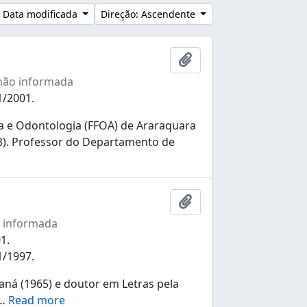
 Data modificada
Direção: Ascendente
Adicionar à área de tr
não informada
1/2001.
 e Odontologia (FFOA) de Araraquara
73). Professor do Departamento de
Adicionar à área de tr
 informada
1.
1/1997.
ná (1965) e doutor em Letras pela
…
Read more