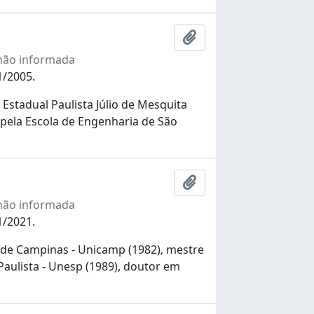
Adicionar à área de tr
não informada
1/2005.
stadual Paulista Júlio de Mesquita
pela Escola de Engenharia de São
Adicionar à área de tr
não informada
1/2021.
de Campinas - Unicamp (1982), mestre
aulista - Unesp (1989), doutor em