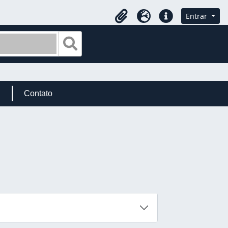
Entrar
Área de transferência
Idioma
Ligações rápidas
Busque na página de navegação
Contato