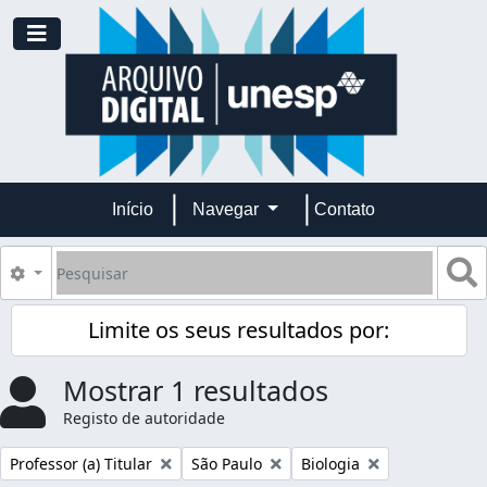
Skip to main content
Toggle navigation
Início
Navegar
Contato
Pesquisar
B
Opções de busca
Limite os seus resultados por:
Mostrar 1 resultados
Registo de autoridade
Remover filtro:
Remover filtro:
Remover filtro:
Professor (a) Titular
São Paulo
Biologia