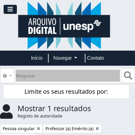
Skip to main content
Toggle navigation
Início
Navegar
Contato
Pesquisar
B
Opções de busca
Limite os seus resultados por:
Mostrar 1 resultados
Registo de autoridade
Remover filtro:
Remover filtro:
Pessoa singular
Professor (a) Emérito (a)