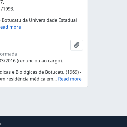
7.
1/1993.
 Botucatu da Universidade Estadual
ead more
Ajouter au presse-pap
nformada
03/2016 (renunciou ao cargo).
cas e Biológicas de Botucatu (1969) -
com residência médica em
…
Read more
0