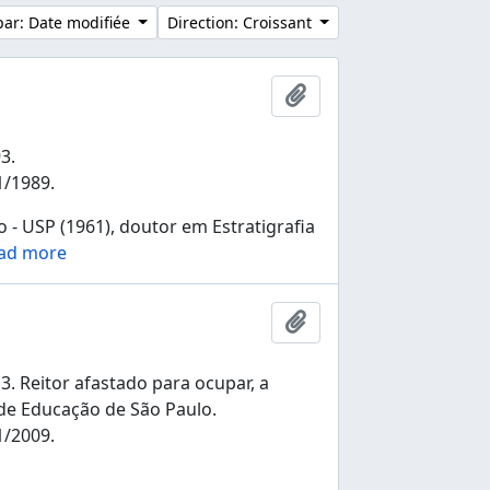
 par: Date modifiée
Direction: Croissant
Ajouter au presse-pap
3.
1/1989.
- USP (1961), doutor em Estratigrafia
ad more
Ajouter au presse-pap
. Reitor afastado para ocupar, a
 de Educação de São Paulo.
1/2009.