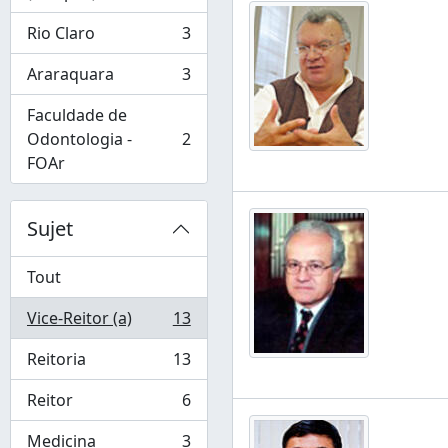
Rio Claro
3
, 3 résultats
Araraquara
3
, 3 résultats
Faculdade de
Odontologia -
2
, 2 résultats
FOAr
Sujet
Tout
Vice-Reitor (a)
13
, 13 résultats
Reitoria
13
, 13 résultats
Reitor
6
, 6 résultats
Medicina
3