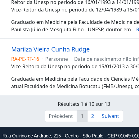
Reitor da Unesp no período de 16/01/1993 a 14/01/199
Vice-Reitor da Unesp no período de 12/04/1989 a 15/0
Graduado em Medicina pela Faculdade de Medicina de
Paulista Júlio de Mesquita Filho - UNESP, doutor em
…
R
Marilza Vieira Cunha Rudge
RA-PE-RT-16
·
Personne
·
Data de nascimento não i
Vice-Reitora da Unesp no período de 15/01/2013 a 30/
Graduada em Medicina pela Faculdade de Ciências Médi
atual Faculdade de Medicina Botucatu (FMB/Unesp), 
Résultats 1 à 10 sur 13
Précédent
1
2
Suivant
Rua Quirino de Andrade, 215 - Centro - São Paulo - CEP 01049-01