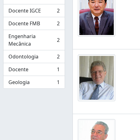
, 3 résultats
Docente IGCE
2
, 2 résultats
Docente FMB
2
, 2 résultats
Engenharia
2
, 2 résultats
Mecânica
Odontologia
2
, 2 résultats
Docente
1
, 1 résultats
Geologia
1
, 1 résultats