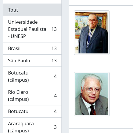
Tout
Universidade
Estadual Paulista
13
, 13 résultats
- UNESP
Brasil
13
, 13 résultats
São Paulo
13
, 13 résultats
Botucatu
4
, 4 résultats
(câmpus)
Rio Claro
4
, 4 résultats
(câmpus)
Botucatu
4
, 4 résultats
Araraquara
3
, 3 résultats
(câmpus)