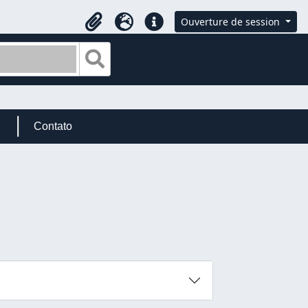
Ouverture de session
Presse-papier
Langue
Liens rapides
Search in browse page
Contato