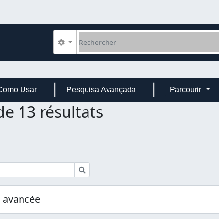
Rechercher
Search options
Como Usar
Pesquisa Avançada
Parcourir
de 13 résultats
Rechercher
e avancée