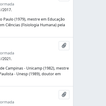
nformada
1/2017.
o Paulo (1979), mestre em Educação
em Ciências (Fisiologia Humana) pela
Ajouter au presse-pap
nformada
1/2021.
de Campinas - Unicamp (1982), mestre
aulista - Unesp (1989), doutor em
Ajouter au presse-pap
nformada