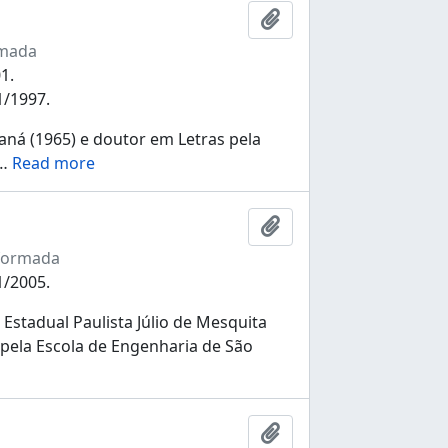
Ajouter au presse-pap
rmada
1.
1/1997.
ná (1965) e doutor em Letras pela
…
Read more
Ajouter au presse-pap
nformada
1/2005.
stadual Paulista Júlio de Mesquita
pela Escola de Engenharia de São
Ajouter au presse-pap