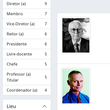
Diretor (a)
9
, 9 résultats
Membro
7
, 7 résultats
Vice-Diretor (a)
7
, 7 résultats
Reitor (a)
6
, 6 résultats
Presidente
6
, 6 résultats
Livre-docente
5
, 5 résultats
Chefe
5
, 5 résultats
Professor (a)
5
, 5 résultats
Titular
Coordenador (a)
4
, 4 résultats
Lieu