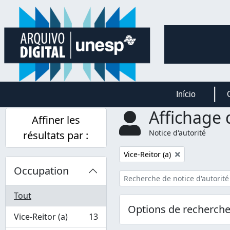
Skip to main content
Início
Affichage 
Affiner les
Notice d'autorité
résultats par :
Remove filter:
Vice-Reitor (a)
Occupation
Tout
Options de recherch
Vice-Reitor (a)
13
, 13 résultats