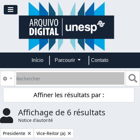
Skip to main content
Toggle navigation
Início
Parcourir
Contato
Rechercher
S
Search options
Affiner les résultats par :
Affichage de 6 résultats
Notice d'autorité
Remove filter:
Remove filter:
Presidente
Vice-Reitor (a)