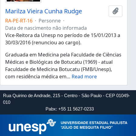
Marilza Vieira Cunha Rudge
Ajouter
RA-PE-RT-16
·
Personne
·
Data de nascimento não informada
Vice-Reitora da Unesp no período de 15/01/2013 a
30/03/2016 (renunciou ao cargo).
Graduada em Medicina pela Faculdade de Ciências
Médicas e Biológicas de Botucatu (1969) - atual
Faculdade de Medicina Botucatu (FMB/Unesp),
com residência médica em
…
Read more
Rua Quirino de Andrade, 215 - Centro - São Paulo - CEP 01049-
010
Pabx: +55 11 5627-0233