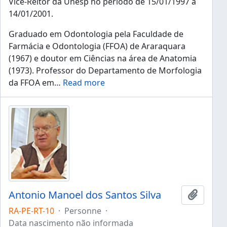
Vice-Reitor da Unesp no período de 15/01/1997 a
14/01/2001.
Graduado em Odontologia pela Faculdade de
Farmácia e Odontologia (FFOA) de Araraquara
(1967) e doutor em Ciências na área de Anatomia
(1973). Professor do Departamento de Morfologia
da FFOA em
…
Read more
Antonio Manoel dos Santos Silva
Ajouter
RA-PE-RT-10
·
Personne
·
Data nascimento não informada