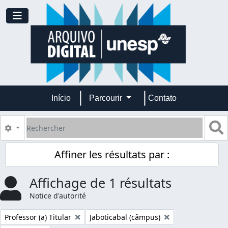
Skip to main content
Toggle navigation
Início
Parcourir
Contato
Rechercher
S
Search options
Affiner les résultats par :
Affichage de 1 résultats
Notice d'autorité
Remove filter:
Remove filter:
Professor (a) Titular
Jaboticabal (câmpus)