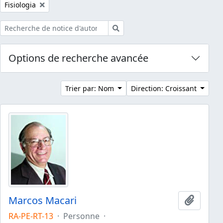
Remove filter:
Fisiologia
Rechercher
Options de recherche avancée
Trier par: Nom
Direction: Croissant
Marcos Macari
Ajouter
RA-PE-RT-13
·
Personne
·