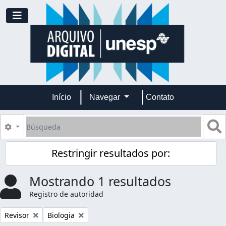
Skip to main content
Toggle navigation
Início
Navegar
Contato
Búsqueda
S
Search options
Restringir resultados por:
Mostrando 1 resultados
Registro de autoridad
Remove filter:
Remove filter:
Revisor
Biologia