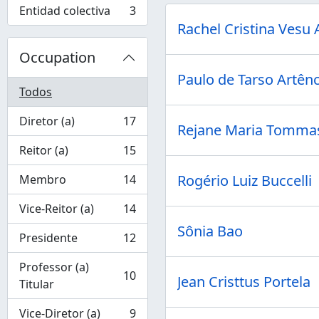
Entidad colectiva
3
, 3 resultados
Rachel Cristina Vesu 
Occupation
Paulo de Tarso Artên
Todos
Diretor (a)
17
Rejane Maria Tommas
, 17 resultados
Reitor (a)
15
, 15 resultados
Rogério Luiz Buccelli
Membro
14
, 14 resultados
Vice-Reitor (a)
14
, 14 resultados
Sônia Bao
Presidente
12
, 12 resultados
Professor (a)
10
Jean Cristtus Portela
, 10 resultados
Titular
Vice-Diretor (a)
9