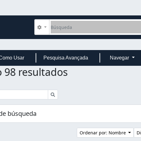
Búsqueda
Search options
Como Usar
Pesquisa Avançada
Navegar
 98 resultados
Búsqueda
 de búsqueda
Ordenar por: Nombre
Di