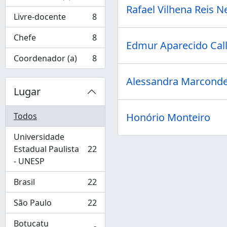
, 9 resultados
Rafael Vilhena Reis N
Livre-docente
8
, 8 resultados
Chefe
8
, 8 resultados
Edmur Aparecido Call
Coordenador (a)
8
, 8 resultados
Alessandra Marcond
Lugar
Todos
Honório Monteiro
Universidade
Estadual Paulista
22
, 22 resultados
- UNESP
Brasil
22
, 22 resultados
São Paulo
22
, 22 resultados
Botucatu