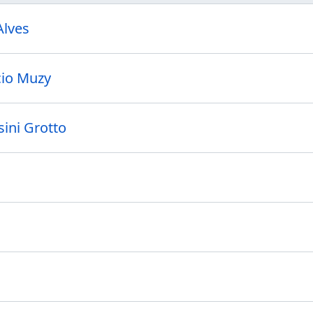
Alves
cio Muzy
ini Grotto