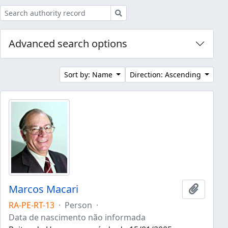
Search
Advanced search options
Sort by: Name
Direction: Ascending
Marcos Macari
Add to 
RA-PE-RT-13
·
Person
·
Data de nascimento não informada