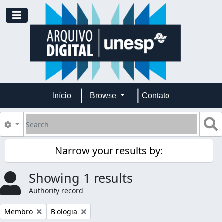
Skip to main content
Toggle navigation
Início
Browse
Contato
Search
S
Search options
Narrow your results by:
Showing 1 results
Authority record
Remove filter:
Remove filter:
Membro
Biologia