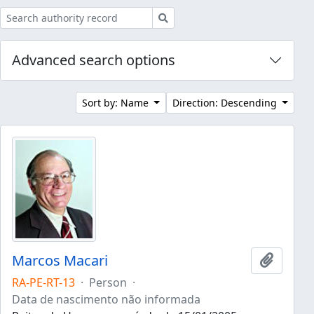
Search
Advanced search options
Sort by: Name
Direction: Descending
Marcos Macari
Add to 
RA-PE-RT-13
·
Person
·
Data de nascimento não informada