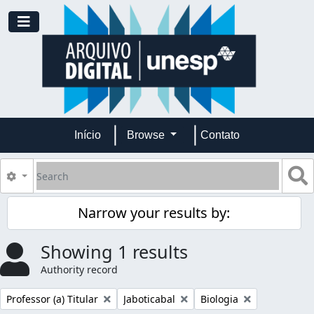
Skip to main content
Toggle navigation
Início
Browse
Contato
Search
S
Search options
Narrow your results by:
Showing 1 results
Authority record
Remove filter:
Remove filter:
Remove filter:
Professor (a) Titular
Jaboticabal
Biologia