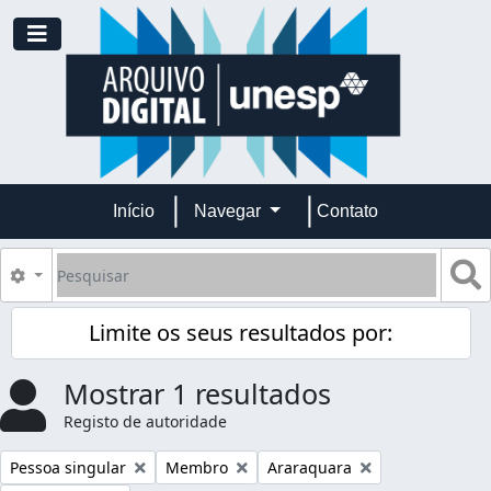
Skip to main content
Toggle navigation
Início
Navegar
Contato
Pesquisar
B
Opções de busca
Limite os seus resultados por:
Mostrar 1 resultados
Registo de autoridade
Remover filtro:
Remover filtro:
Remover filtro:
Pessoa singular
Membro
Araraquara