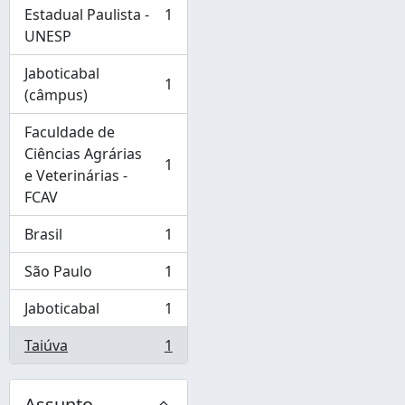
Estadual Paulista -
1
, 1 resultados
UNESP
Jaboticabal
1
, 1 resultados
(câmpus)
Faculdade de
Ciências Agrárias
1
, 1 resultados
e Veterinárias -
FCAV
Brasil
1
, 1 resultados
São Paulo
1
, 1 resultados
Jaboticabal
1
, 1 resultados
Taiúva
1
, 1 resultados
Assunto