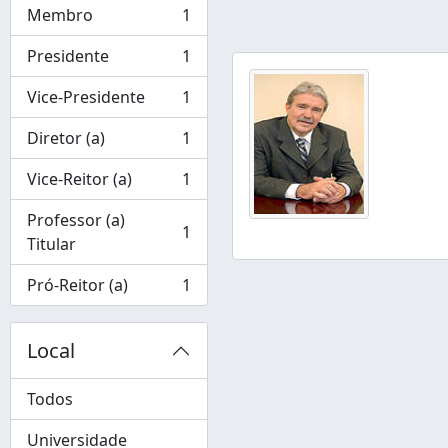
Membro
1
, 1 resultados
Presidente
1
, 1 resultados
Vice-Presidente
1
, 1 resultados
Diretor (a)
1
, 1 resultados
Vice-Reitor (a)
1
, 1 resultados
Professor (a)
1
, 1 resultados
Titular
Pró-Reitor (a)
1
, 1 resultados
Local
Todos
Universidade