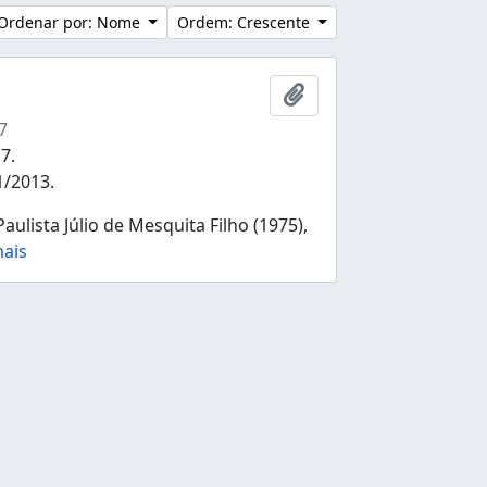
Ordenar por: Nome
Ordem: Crescente
Adicionar a área de tr
7
7.
1/2013.
lista Júlio de Mesquita Filho (1975),
mais