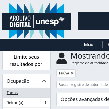
Skip to main content
Início
Mostrando
Limite seus
Registro de autoridade
resultados por:
Remover filtro:
Taiúva
Ocupação
Todos
Opções avançadas de
Reitor (a)
1
, 1 resultados