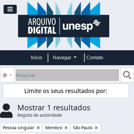
Skip to main content
Toggle navigation
Início
Navegar
Contato
Pesquisar
B
Opções de busca
Limite os seus resultados por:
Mostrar 1 resultados
Registo de autoridade
Remover filtro:
Remover filtro:
Remover filtro:
Pessoa singular
Membro
São Paulo