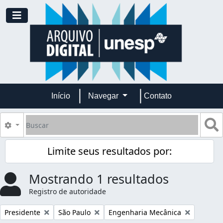
Skip to main content
Toggle navigation
Início
Navegar
Contato
Buscar
B
Opções de busca
Limite seus resultados por:
Mostrando 1 resultados
Registro de autoridade
Remover filtro:
Remover filtro:
Remover filtro:
Presidente
São Paulo
Engenharia Mecânica