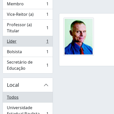
Membro
1
, 1 resultados
Vice-Reitor (a)
1
, 1 resultados
Professor (a)
1
, 1 resultados
Titular
Líder
1
, 1 resultados
Bolsista
1
, 1 resultados
Secretário de
1
, 1 resultados
Educação
Local
Todos
Universidade
Estadual Paulista -
1