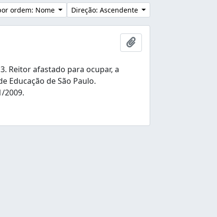
por ordem: Nome
Direção: Ascendente
Adicionar à área de tr
. Reitor afastado para ocupar, a
 de Educação de São Paulo.
1/2009.