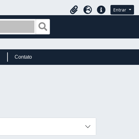
Entrar
Área de transferência
Idioma
Ligações rápidas
Busque na página de navegação
Contato