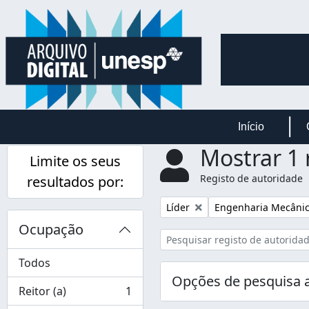
Skip to main content
Início
Mostrar 1 
Limite os seus
Registo de autoridade
resultados por:
Remover filtro:
Remover filtro:
Líder
Engenharia Mecâni
Ocupação
Todos
Opções de pesquisa 
Reitor (a)
1
, 1 resultados