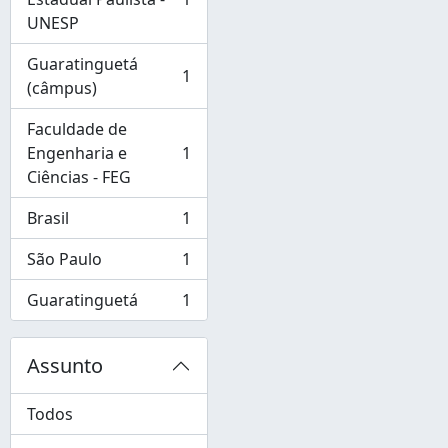
, 1 resultados
UNESP
Guaratinguetá
1
, 1 resultados
(câmpus)
Faculdade de
Engenharia e
1
, 1 resultados
Ciências - FEG
Brasil
1
, 1 resultados
São Paulo
1
, 1 resultados
Guaratinguetá
1
, 1 resultados
Assunto
Todos