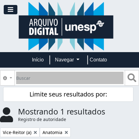
Skip to main content
Toggle navigation
Início
Navegar
Contato
Buscar
B
Opções de busca
Limite seus resultados por:
Mostrando 1 resultados
Registro de autoridade
Remover filtro:
Remover filtro:
Vice-Reitor (a)
Anatomia