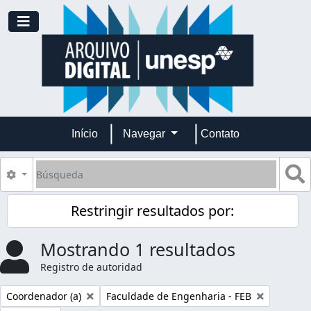
Skip to main content
Toggle navigation
Início
Navegar
Contato
Búsqueda
S
Search options
Restringir resultados por:
Mostrando 1 resultados
Registro de autoridad
Remove filter:
Remove filter:
Coordenador (a)
Faculdade de Engenharia - FEB