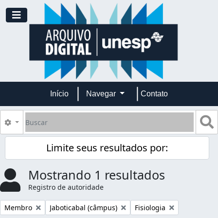
Skip to main content
Toggle navigation
Início
Navegar
Contato
Buscar
B
Opções de busca
Limite seus resultados por:
Mostrando 1 resultados
Registro de autoridade
Remover filtro:
Remover filtro:
Remover filtro:
Membro
Jaboticabal (câmpus)
Fisiologia