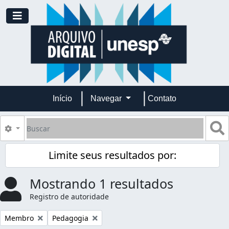
Skip to main content
Toggle navigation
Início
Navegar
Contato
Buscar
B
Opções de busca
Limite seus resultados por:
Mostrando 1 resultados
Registro de autoridade
Remover filtro:
Remover filtro:
Membro
Pedagogia