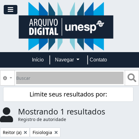
Skip to main content
Toggle navigation
Início
Navegar
Contato
Buscar
B
Opções de busca
Limite seus resultados por:
Mostrando 1 resultados
Registro de autoridade
Remover filtro:
Remover filtro:
Reitor (a)
Fisiologia