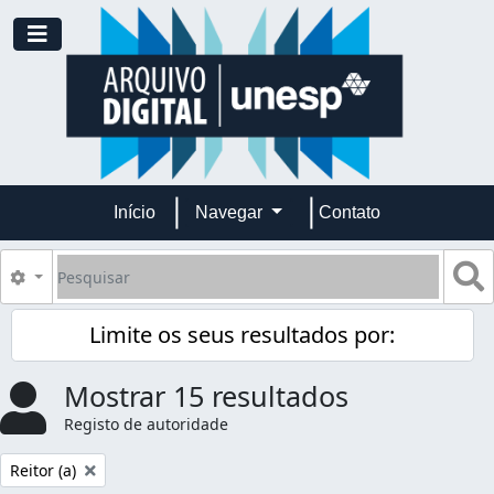
Skip to main content
Toggle navigation
Início
Navegar
Contato
Pesquisar
B
Opções de busca
Limite os seus resultados por:
Mostrar 15 resultados
Registo de autoridade
Remover filtro:
Reitor (a)